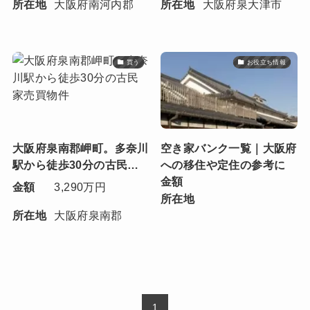
所在地
大阪府南河内郡
所在地
大阪府泉大津市
買う
お役立ち情報
大阪府泉南郡岬町。多奈川
空き家バンク一覧｜大阪府
駅から徒歩30分の古民家
への移住や定住の参考に
物件
金額
金額
3,290万円
所在地
所在地
大阪府泉南郡
1