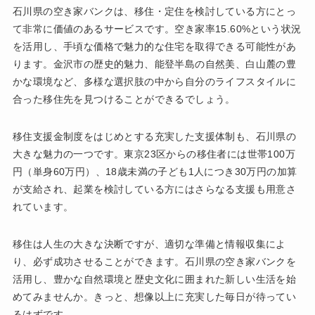
石川県の空き家バンクは、移住・定住を検討している方にとっ
て非常に価値のあるサービスです。空き家率15.60%という状況
を活用し、手頃な価格で魅力的な住宅を取得できる可能性があ
ります。金沢市の歴史的魅力、能登半島の自然美、白山麓の豊
かな環境など、多様な選択肢の中から自分のライフスタイルに
合った移住先を見つけることができるでしょう。
移住支援金制度をはじめとする充実した支援体制も、石川県の
大きな魅力の一つです。東京23区からの移住者には世帯100万
円（単身60万円）、18歳未満の子ども1人につき30万円の加算
が支給され、起業を検討している方にはさらなる支援も用意さ
れています。
移住は人生の大きな決断ですが、適切な準備と情報収集によ
り、必ず成功させることができます。石川県の空き家バンクを
活用し、豊かな自然環境と歴史文化に囲まれた新しい生活を始
めてみませんか。きっと、想像以上に充実した毎日が待ってい
るはずです。