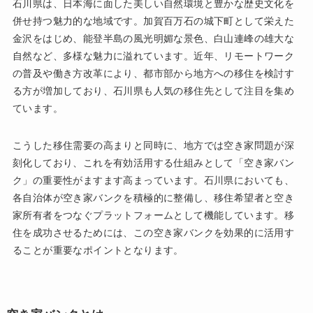
石川県は、日本海に面した美しい自然環境と豊かな歴史文化を
併せ持つ魅力的な地域です。加賀百万石の城下町として栄えた
金沢をはじめ、能登半島の風光明媚な景色、白山連峰の雄大な
自然など、多様な魅力に溢れています。近年、リモートワーク
の普及や働き方改革により、都市部から地方への移住を検討す
る方が増加しており、石川県も人気の移住先として注目を集め
ています。
こうした移住需要の高まりと同時に、地方では空き家問題が深
刻化しており、これを有効活用する仕組みとして「空き家バン
ク」の重要性がますます高まっています。石川県においても、
各自治体が空き家バンクを積極的に整備し、移住希望者と空き
家所有者をつなぐプラットフォームとして機能しています。移
住を成功させるためには、この空き家バンクを効果的に活用す
ることが重要なポイントとなります。