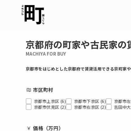
京都府の町
家
や古民家の
MACHIYA FOR
BUY
京都市をはじめとした京都府で賃貸活用できる京町家
市区町村
市区町村
京都市上京区
(6)
京都市下京区
(6)
京都市
京都市伏見区
(2)
京都市右京区
(2)
吉田中大
価格（万円）