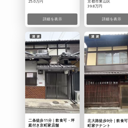
25.0万円
京都市東山区
39.8万円
詳細を表示
詳細を表示
賃貸
賃貸
二条徒歩11分｜飲食可・坪
北大路徒歩9分｜飲食
庭付き京町家店舗
町家テナント