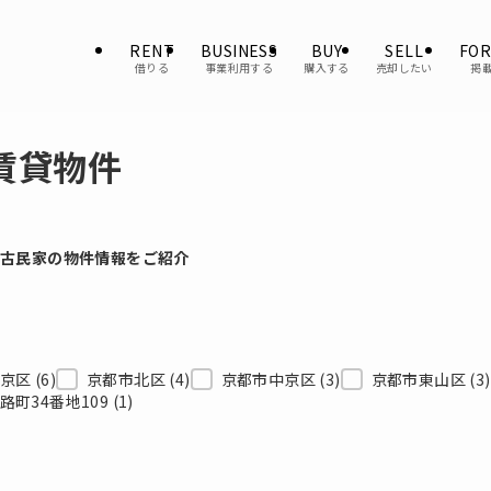
RENT
BUSINESS
BUY
SELL
FOR
借りる
事業利用する
購入する
売却したい
掲
賃貸
物件
や古民家の物件情報をご紹介
左京区
(6)
京都市北区
(4)
京都市中京区
(3)
京都市東山区
(3)
路町34番地109
(1)