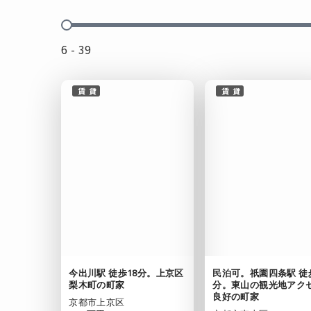
rent_fee
6 - 39
賃貸
賃貸
今出川駅 徒歩18分。上京区
民泊可。祇園四条駅 徒
梨木町の町家
分。東山の観光地アク
良好の町家
京都市上京区