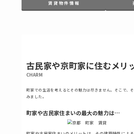
賃 貸 物 件 情 報
古民家や京
町
家
に住むメリ
CH
ARM
町家での生活を考えるとその魅力は尽きません。そこで、
みました。
町家や古民家住まいの最大の魅力は…
町家や古民家住まいのメリットは、その建築特性によ