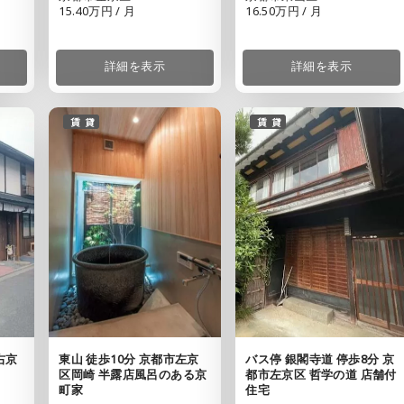
16.50万円 / 月
15.40万円 / 月
詳細を表示
詳細を表示
賃貸
賃貸
右京
バス停 銀閣寺道 停歩8分 京
東山 徒歩10分 京都市左京
都市左京区 哲学の道 店舗付
区岡崎 半露店風呂のある京
住宅
町家