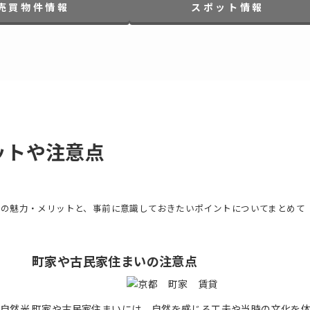
売 買 物 件 情 報
ス ポ ッ ト 情 報
ットや注意点
その魅力・メリットと、事前に意識しておきたいポイントについてまとめて
町家や古民家住まいの注意点
る自然光
町家や古民家住まいには、自然を感じる工夫や当時の文化を