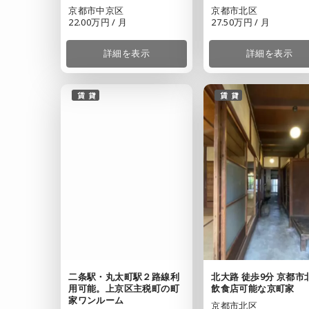
京都市中京区
京都市北区
22.00万円 / 月
27.50万円 / 月
詳細を表示
詳細を表示
賃貸
賃貸
二条駅・丸太町駅２路線利
北⼤路 徒歩9分 京都市
用可能。上京区主税町の町
飲食店可能な京町家
家ワンルーム
京都市北区