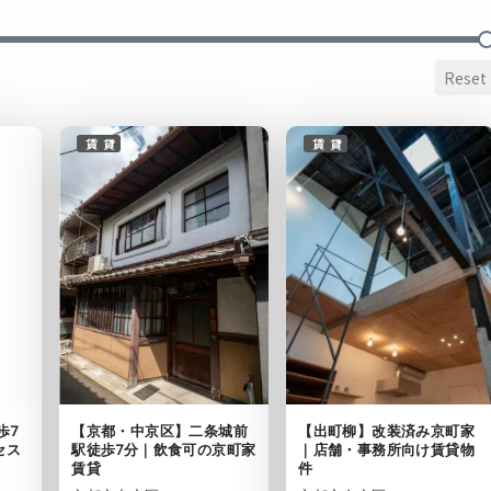
Reset
賃貸
賃貸
【京都・中京区】二条城前
歩7
【出町柳】改装済み京町家
駅徒歩7分｜飲食可の京町家
セス
｜店舗・事務所向け賃貸物
賃貸
件