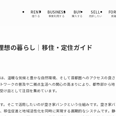
RENT
BUSINESS
BUY
SELL
FOR
借りる
事業利用する
購入する
売却したい
掲
理想の暮らし｜移住・定住ガイド
は、温暖な気候と豊かな自然環境、そして首都圏へのアクセスの良さ
トワークの普及や二拠点生活への関心の高まりにより、都市部から地
受け皿として注目を集めています。
す。そこで活用したいのが空き家バンクという仕組みです。空き家バ
、移住促進と地域活性化を同時に実現する画期的なシステムです。静