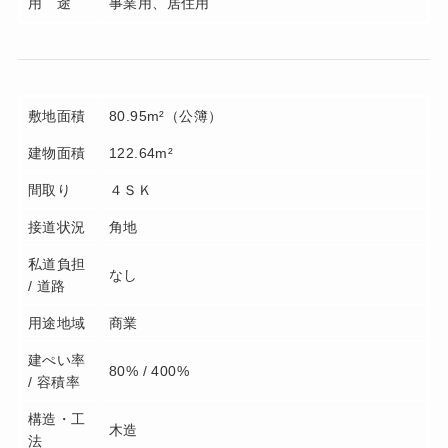
用 途
事業用、居住用
敷地面積
80.95m²（公簿）
建物面積
122.64m²
間取り
４ＳＫ
接道状況
角地
私道負担
なし
/ 道路
用途地域
商業
建ぺい率
80% / 400%
/ 容積率
構造・工
木造
法