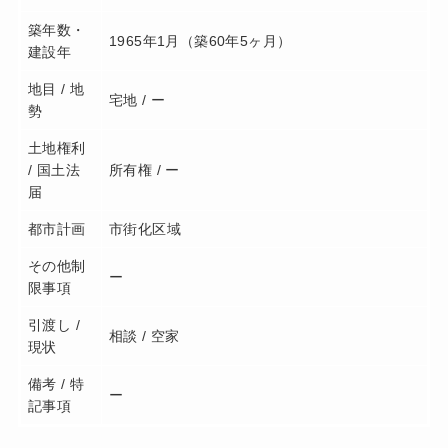
築年数・
1965年1月（築60年5ヶ月）
建設年
地目 / 地
宅地 / ー
勢
土地権利
/ 国土法
所有権 / ー
届
都市計画
市街化区域
その他制
ー
限事項
引渡し /
相談 / 空家
現状
備考 / 特
ー
記事項