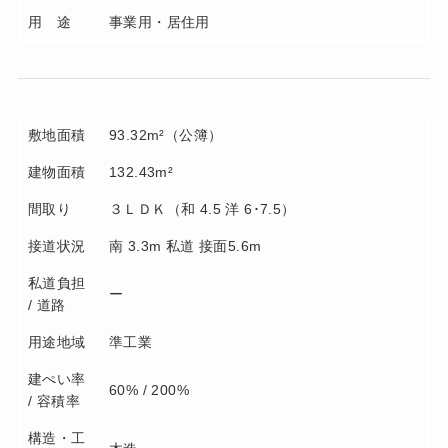
用 途
事業用・居住用
敷地面積
93.32m²（公簿）
建物面積
132.43m²
間取り
３ＬＤＫ（和 4.5 洋 6･7.5）
接道状況
南 3.3m 私道 接面5.6m
私道負担
ー
/ 道路
用途地域
準工業
建ぺい率
60% / 200%
/ 容積率
構造・工