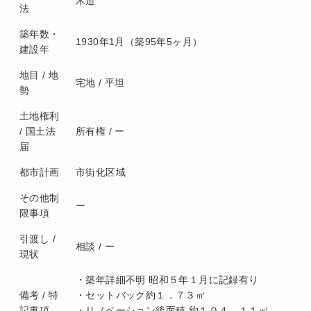
木造
法
築年数・
1930年1月（築95年5ヶ月）
建設年
地目 / 地
宅地 / 平坦
勢
土地権利
/ 国土法
所有権 / ー
届
都市計画
市街化区域
その他制
ー
限事項
引渡し /
相談 / ー
現状
・築年詳細不明 昭和５年１月に記録有り
備考 / 特
・セットバック約１．７３㎡
記事項
・リノベーション後面積 約１０４．１１㎡