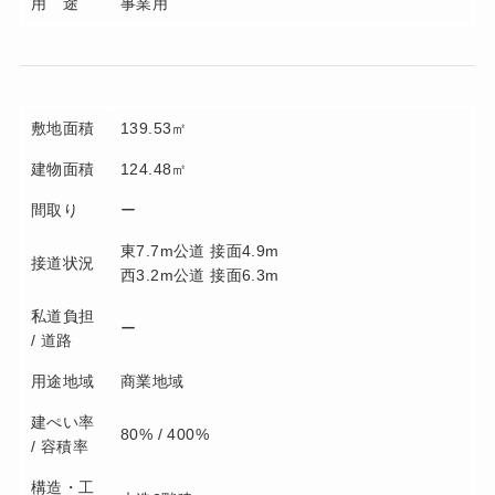
用 途
事業用
敷地面積
139.53㎡
建物面積
124.48㎡
間取り
ー
東7.7m公道 接面4.9m
接道状況
西3.2m公道 接面6.3m
私道負担
ー
/ 道路
用途地域
商業地域
建ぺい率
80% / 400%
/ 容積率
構造・工