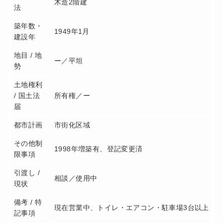
木造2階建
法
築年数・
1949年1月
建設年
地目 / 地
ー／平坦
勢
土地権利
/ 国土法
所有権／ー
届
都市計画
市街化区域
その他制
1998年増築有、登記変更済
限事項
引渡し /
相談／使用中
現状
備考 / 特
現在営業中、トイレ・エアコン・駐車場3台以上
記事項