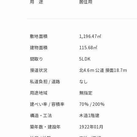
用 途
居住用
敷地面積
1,196.47㎡
建物面積
115.68㎡
間取り
5LDK
接道状況
北4.6m 公道 接面18.7m
私道負担 / 道路
なし
用途地域
無指定
建ぺい率 / 容積率
70% / 200%
構造・工法
木造1階建
築年数・建設年
1922年01月