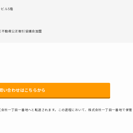
ラビル5階
地区不動産公正取引協議会加盟
問い合わせはこちらから
式会社一丁目一番地へと転送されます。この過程において、株式会社一丁目一番地で保管
。