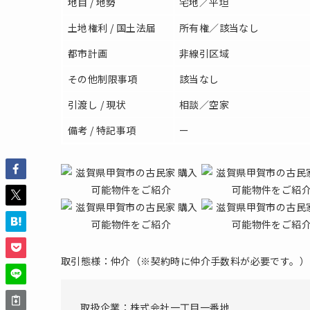
地目 / 地勢
宅地／平坦
土地権利 / 国土法届
所有権／該当なし
都市計画
非線引区域
その他制限事項
該当なし
引渡し / 現状
相談／空家
備考 / 特記事項
ー
取引態様：仲介（※契約時に仲介手数料が必要です。）
取扱企業：株式会社一丁目一番地