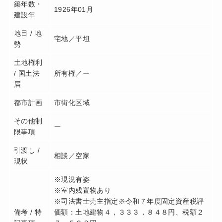
築年数・
1926年01月
建設年
地目 / 地
宅地／平坦
勢
土地権利
/ 国土法
所有権／ー
届
都市計画
市街化区域
その他制
ー
限事項
引渡し /
相談／空家
現状
※現況有姿
※室内残置物あり
※司法書士売主指定
※令和７年度固定資産税評
備考 / 特
価額：土地建物４，３３３，８４８円、税額２