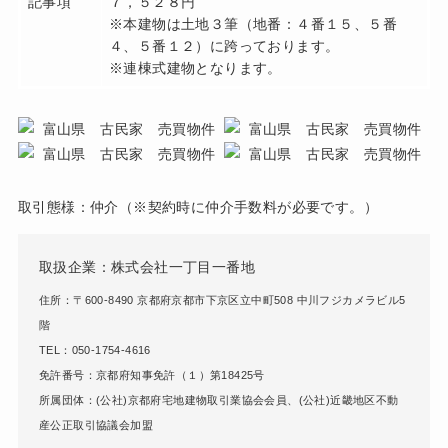
記事項
７，５２８円
※本建物は土地３筆（地番：４番１５、５番
４、５番１２）に跨っております。
※連棟式建物となります。
取引態様：仲介（※契約時に仲介手数料が必要です。）
取扱企業：株式会社一丁目一番地
住所：〒600-8490 京都府京都市下京区立中町508 中川フジカメラビル5
階
TEL：050-1754-4616
免許番号：京都府知事免許（１）第18425号
所属団体：(公社)京都府宅地建物取引業協会会員、(公社)近畿地区不動
産公正取引協議会加盟