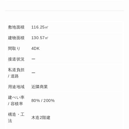
敷地面積
116.25㎡
建物面積
130.57㎡
間取り
4DK
接道状況
ー
私道負担
ー
/ 道路
用途地域
近隣商業
建ぺい率
80% / 200%
/ 容積率
構造・工
木造2階建
法