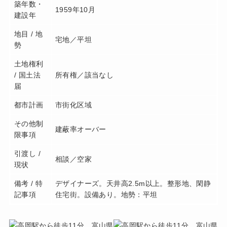
築年数・
1959年10月
建設年
地目 / 地
宅地／平坦
勢
土地権利
/ 国土法
所有権／該当なし
届
都市計画
市街化区域
その他制
建蔽率オーバー
限事項
引渡し /
相談／空家
現状
備考 / 特
デザイナーズ。天井高2.5m以上。整形地、閑静
記事項
住宅街。設備あり。地勢：平坦