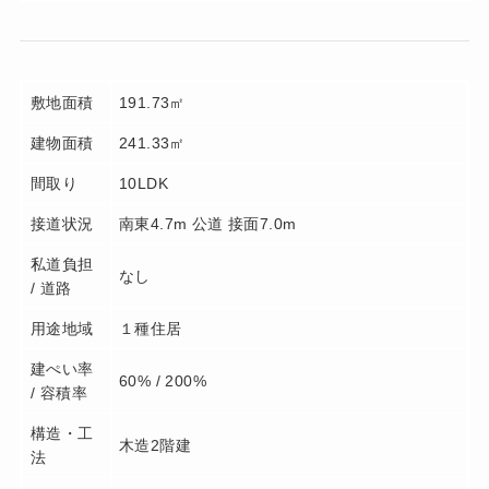
敷地面積
191.73㎡
建物面積
241.33㎡
間取り
10LDK
接道状況
南東4.7m 公道 接面7.0m
私道負担
なし
/ 道路
用途地域
１種住居
建ぺい率
60% / 200%
/ 容積率
構造・工
木造2階建
法