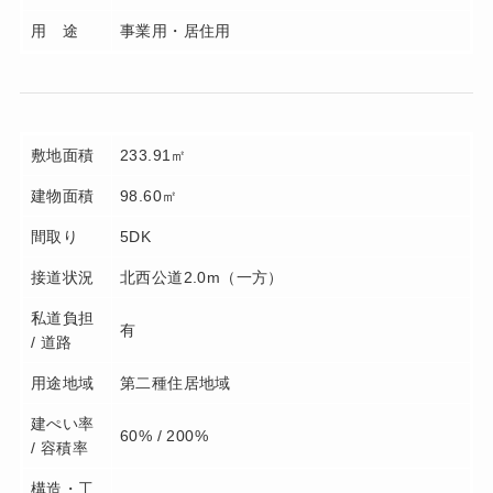
用 途
事業用・居住用
敷地面積
233.91㎡
建物面積
98.60㎡
間取り
5DK
接道状況
北西公道2.0m（一方）
私道負担
有
/ 道路
用途地域
第二種住居地域
建ぺい率
60% / 200%
/ 容積率
構造・工