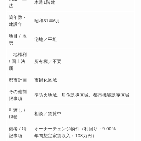
木造1階建
法
築年数・
昭和31年6月
建設年
地目 / 地
宅地／平坦
勢
土地権利
/ 国土法
所有権／不要
届
都市計画
市街化区域
その他制
準防火地域、居住誘導区域、都市機能誘導区域
限事項
引渡し /
相談／賃貸中
現状
備考 / 特
オーナーチェンジ物件（利回り：9.00%
記事項
年間想定家賃収入：108万円）