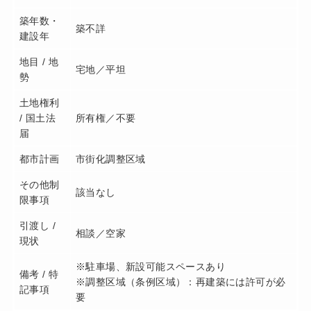
築年数・
築不詳
建設年
地目 / 地
宅地／平坦
勢
土地権利
/ 国土法
所有権／不要
届
都市計画
市街化調整区域
その他制
該当なし
限事項
引渡し /
相談／空家
現状
※駐車場、新設可能スペースあり
備考 / 特
※調整区域（条例区域）：再建築には許可が必
記事項
要