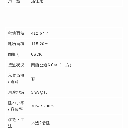
用 途
居住用
敷地面積
412.67㎡
建物面積
115.20㎡
間取り
6SDK
接道状況
南西公道6.6m（一方）
私道負担
有
/ 道路
用途地域
定めなし
建ぺい率
70% / 200%
/ 容積率
構造・工
木造2階建
法