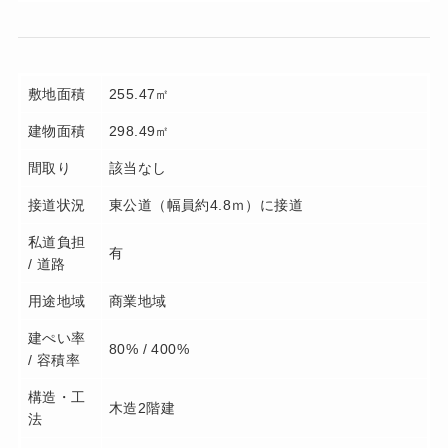
敷地面積
255.47㎡
建物面積
298.49㎡
間取り
該当なし
接道状況
東公道（幅員約4.8ｍ）に接道
私道負担
有
/ 道路
用途地域
商業地域
建ぺい率
80% / 400%
/ 容積率
構造・工
木造2階建
法