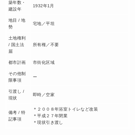
築年数・
1932年1月
建設年
地目 / 地
宅地／平坦
勢
土地権利
/ 国土法
所有権／不要
届
都市計画
市街化区域
その他制
ー
限事項
引渡し /
即時／空家
現状
＊２００８年浴室トイレなど改装
備考 / 特
＊平成２７年閉業
記事項
＊現状引き渡し