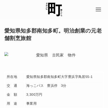
愛知県知多郡南知多町。明治創業の元老
舗割烹旅館
所在地
愛知県知多郡南知多町大字豊浜字鳥居55-1
交 通
海っこバス 豊浜停 3分
金 額
3,300万円
用 途
事業用