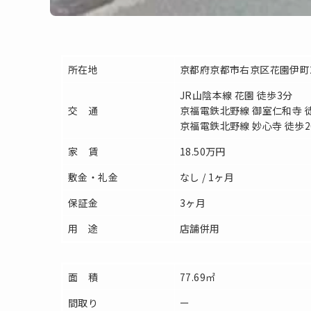
所在地
京都府京都市右京区花園伊町
JR山陰本線 花園 徒歩3分
交 通
京福電鉄北野線 御室仁和寺 
京福電鉄北野線 妙心寺 徒歩2
家 賃
18.50万円
敷金・礼金
なし / 1ヶ月
保証金
3ヶ月
用 途
店舗併用
面 積
77.69㎡
間取り
ー