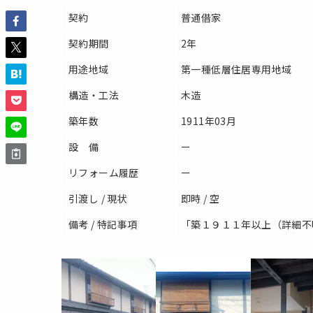
契約
普通借家
契約期間
2年
用途地域
第一種低層住居専用地域
構造・工法
木造
築年数
1911年03月
設 備
ー
リフォーム履歴
ー
引渡し / 現状
即時 / 空
備考 / 特記事項
「築１９１１年以上（詳細不