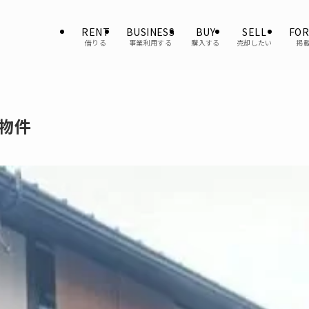
RENT
BUSINESS
BUY
SELL
FOR
借りる
事業利用する
購入する
売却したい
掲
近物件