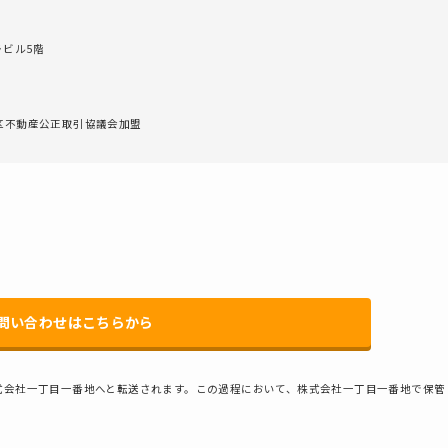
ラビル5階
地区不動産公正取引協議会加盟
問い合わせはこちらから
式会社一丁目一番地へと転送されます。この過程において、株式会社一丁目一番地で保管
。