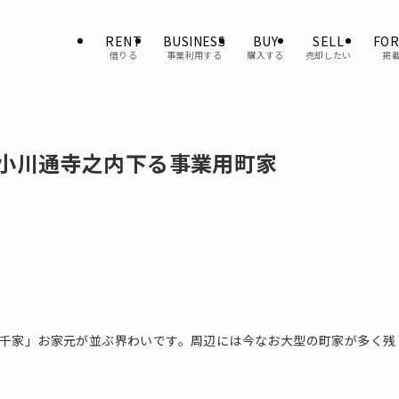
RENT
BUSINESS
BUY
SELL
FOR
借りる
事業利用する
購入する
売却したい
掲
。小川通寺之内下る事業用町家
千家」お家元が並ぶ界わいです。周辺には今なお大型の町家が多く残