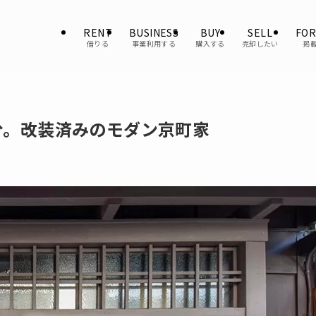
RENT
BUSINESS
BUY
SELL
FOR
借りる
事業利用する
購入する
売却したい
掲
分。改装済みのモダン京町家