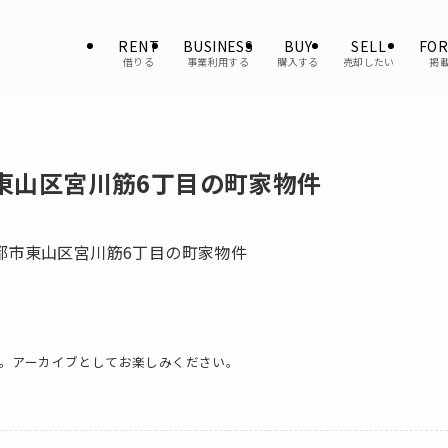
RENT
BUSINESS
BUY
SELL
FOR
借りる
事業利用する
購入する
売却したい
掲
東山区宮川筋6丁目の町家物件
。アーカイブとしてお楽しみください。