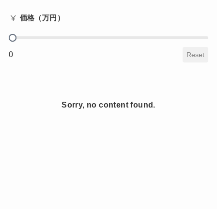
価格（万円）
buy_fee
0
Reset
Sorry, no content found.