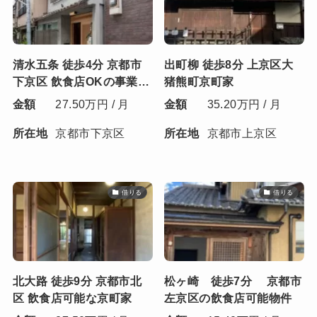
清⽔五条 徒歩4分 京都市
出町柳 徒歩8分 上京区⼤
下京区 飲⾷店OKの事業用
猪熊町京町家
町家
金額
27.50万円 / 月
金額
35.20万円 / 月
所在地
京都市下京区
所在地
京都市上京区
借りる
借りる
北⼤路 徒歩9分 京都市北
松ヶ崎 徒歩7分 京都市
区 飲食店可能な京町家
左京区の飲食店可能物件