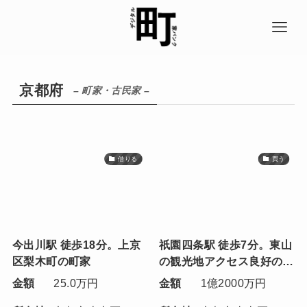
京都府
– 町家・古民家 –
借りる
買う
今出川駅 徒歩18分。上京
祇園四条駅 徒歩7分。東山
区梨木町の町家
の観光地アクセス良好の町
家
金額
25.0万円
金額
1億2000万円