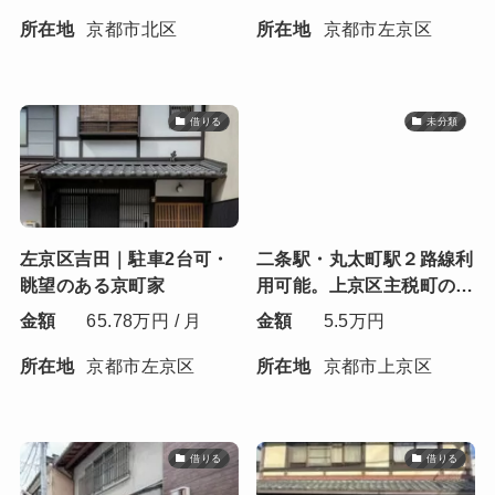
所在地
京都市北区
所在地
京都市左京区
借りる
未分類
左京区吉田｜駐車2台可・
二条駅・丸太町駅２路線利
眺望のある京町家
用可能。上京区主税町の町
家ワンルーム
金額
65.78万円 / 月
金額
5.5万円
所在地
京都市左京区
所在地
京都市上京区
借りる
借りる