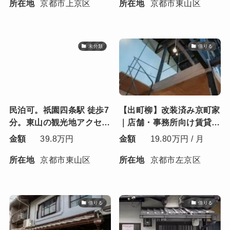
所在地
京都市上京区
所在地
京都市東山区
未分類
借りる
民泊可。祇園四条駅 徒歩7
【出町柳】改装済み京町家
分。東山の観光地アクセス
｜店舗・事務所向け賃貸物
良好の町家
件
金額
39.8万円
金額
19.80万円 / 月
所在地
京都市東山区
所在地
京都市左京区
借りる
借りる